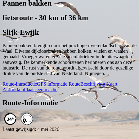
Pannen bakken
fietsroute - 30 km of 36 km
Slijk-Ewijk
Pannen bakken brengt u door het prachtige rivierenlandschap van de
Waal. Diverse dijkdoorbraken hebben kolken, wielen en waaien
gemaakt. Vroeger waren er vele steenfabrieken in de uiterwaarden
aanwezig. De kenmerkende schoorstenen herinneren ons aan deze
industrie. De rust van de route wordt afgewisseld door de gezellige
drukte van de oudste stad van Nederland: Nijmegen.
Route-Introductie
GPS informatie
RouteBeschrijving
Kaart
Afdrukken
Plaats een reactie
Route-Informatie
Laatst gewijzigd: 4 mei 2026