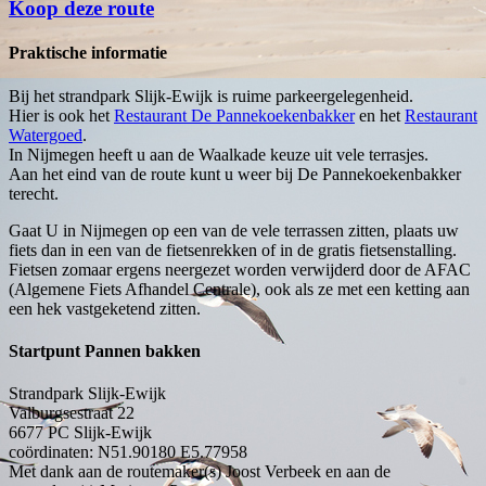
Koop deze route
Praktische informatie
Bij het strandpark Slijk-Ewijk is ruime parkeergelegenheid.
Hier is ook het
Restaurant De Pannekoekenbakker
en het
Restaurant
Watergoed
.
In Nijmegen heeft u aan de Waalkade keuze uit vele terrasjes.
Aan het eind van de route kunt u weer bij De Pannekoekenbakker
terecht.
Gaat U in Nijmegen op een van de vele terrassen zitten, plaats uw
fiets dan in een van de fietsenrekken of in de gratis fietsenstalling.
Fietsen zomaar ergens neergezet worden verwijderd door de AFAC
(Algemene Fiets Afhandel Centrale), ook als ze met een ketting aan
een hek vastgeketend zitten.
Startpunt Pannen bakken
Strandpark Slijk-Ewijk
Valburgsestraat 22
6677 PC
Slijk-Ewijk
coördinaten: N51.90180 E5.77958
Met dank aan de routemaker(s) Joost Verbeek en aan de