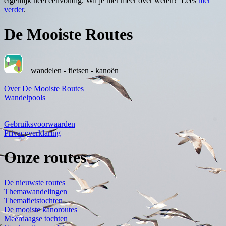
eigenlijk heel eenvoudig. Wil je hier meer over weten? Lees
hier
verder
.
De Mooiste Routes
wandelen - fietsen - kanoën
Over De Mooiste Routes
Wandelpools
Gebruiksvoorwaarden
Privacyverklaring
Onze routes
De nieuwste routes
Themawandelingen
Themafietstochten
De mooiste kanoroutes
Meerdaagse tochten