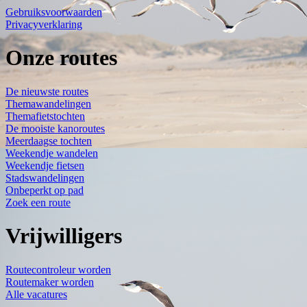
Gebruiksvoorwaarden
Privacyverklaring
Onze routes
De nieuwste routes
Themawandelingen
Themafietstochten
De mooiste kanoroutes
Meerdaagse tochten
Weekendje wandelen
Weekendje fietsen
Stadswandelingen
Onbeperkt op pad
Zoek een route
Vrijwilligers
Routecontroleur worden
Routemaker worden
Alle vacatures