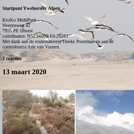
Startpunt Ywehorster Alpen
KroKo MultiPunt
Heerenweg 42
7955 PE
IJhorst
coördinaten: N52.66069 E6.29283
Met dank aan de routemaker(s) Tineke Poortman en aan de
controleur(s) Arie van Vuuren.
2 reacties
13 maart 2020