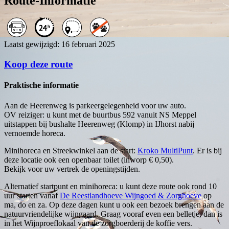
Route-Informatie
Laatst gewijzigd: 16 februari 2025
Koop deze route
Praktische informatie
Aan de Heerenweg is parkeergelegenheid voor uw auto.
OV reiziger: u kunt met de buurtbus 592 vanuit NS Meppel
uitstappen bij bushalte Heerenweg (Klomp) in IJhorst nabij
vernoemde horeca.
Minihoreca en Streekwinkel aan de start:
Kroko MultiPunt
. Er is bij
deze locatie ook een openbaar toilet (inworp € 0,50).
Bekijk voor uw vertrek de openingstijden.
Alternatief startpunt en minihoreca: u kunt deze route ook rond 10
uur starten vanaf
De Reestlandhoeve Wijngoed & Zorghoeve
op
ma, do en za. Op deze dagen kunt u ook een bezoek brengen aan de
natuurvriendelijke wijngaard. Graag vooraf even een belletje, dan is
in het Wijnproeflokaal van de zorgboerderij de koffie vers.