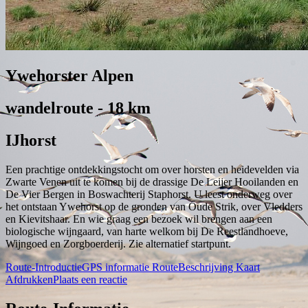
Ywehorster Alpen
wandelroute - 18 km
IJhorst
Een prachtige ontdekkingstocht om over horsten en heidevelden via
Zwarte Venen uit te komen bij de drassige De Leijer Hooilanden en
De Vier Bergen in Boswachterij Staphorst. U leest onderweg over
het ontstaan Ywehorst op de gronden van Oude Strik, over Vledders
en Kievitshaar. En wie graag een bezoek wil brengen aan een
biologische wijngaard, van harte welkom bij De Reestlandhoeve,
Wijngoed en Zorgboerderij. Zie alternatief startpunt.
Route-Introductie
GPS informatie
RouteBeschrijving
Kaart
Afdrukken
Plaats een reactie