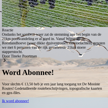
Reactie
Ondanks het sombere weer zat de stemming aan het begin van de
21km poolwandeling er al goed in. Vanaf Wijngoed de
Reestlandhoeve (waar dikke druiventrossen ons toelachten) genoten
we met 6 personen van de rijk gevarieerde 21km stoere
stapperstocht.
Door Tineke Poortman
Word Abonnee!
Voor slechts € 13,50 heb je een jaar lang toegang tot De Mooiste
Routes! Gedetailleerde routebeschrijvingen, topografische kaarten
en gpx-files.
Ik word abonnee!