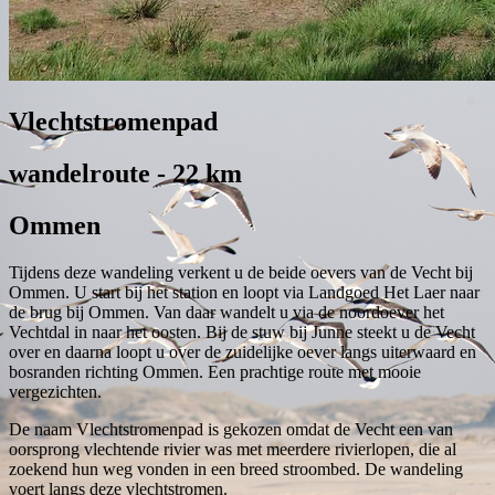
Vlechtstromenpad
wandelroute - 22 km
Ommen
Tijdens deze wandeling verkent u de beide oevers van de Vecht bij
Ommen. U start bij het station en loopt via Landgoed Het Laer naar
de brug bij Ommen. Van daar wandelt u via de noordoever het
Vechtdal in naar het oosten. Bij de stuw bij Junne steekt u de Vecht
over en daarna loopt u over de zuidelijke oever langs uiterwaard en
bosranden richting Ommen. Een prachtige route met mooie
vergezichten.
De naam Vlechtstromenpad is gekozen omdat de Vecht een van
oorsprong vlechtende rivier was met meerdere rivierlopen, die al
zoekend hun weg vonden in een breed stroombed. De wandeling
voert langs deze vlechtstromen.