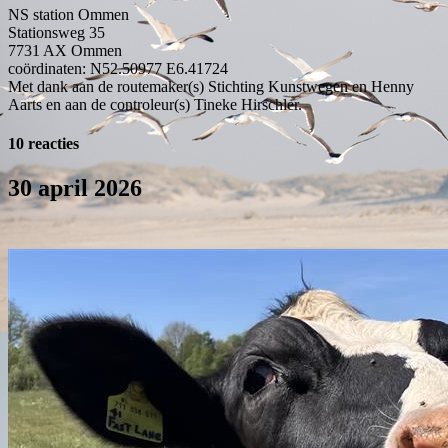
NS station Ommen
Stationsweg 35
7731 AX
Ommen
coördinaten: N52.50977 E6.41724
Met dank aan de routemaker(s) Stichting Kunstwegen en Henny
Aarts en aan de controleur(s) Tineke Hirschler.
10 reacties
30 april 2026