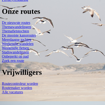
Onze routes
De nieuwste routes
Themawandelingen
Themafietstochten
De mooiste kanoroutes
Meerdaagse tochten
Weekendje wandelen
Weekendje fietsen
Stadswandelingen
Onbeperkt op pad
Zoek een route
Vrijwilligers
Routecontroleur worden
Routemaker worden
Alle vacatures