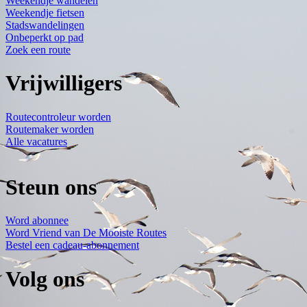
Weekendje wandelen
Weekendje fietsen
Stadswandelingen
Onbeperkt op pad
Zoek een route
Vrijwilligers
Routecontroleur worden
Routemaker worden
Alle vacatures
Steun ons
Word abonnee
Word Vriend van De Mooiste Routes
Bestel een cadeau-abonnement
Volg ons