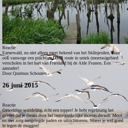
Reactie
Earnewald, nu niet alleen meer bekend van het Skûtsjesilen, maar
ook vanwege een prachtige DMR route in uniek (moeras)gebied
verscholen in het hart van Friesland bij de Alde Feanen. Een
aanrader!
Door Quirinus Schouten
26 juni 2015
Reactie
Geweldige wandeling, echt een topper! Je hebt regelmatig het
gevoel dat je dwars door het ontoegankelijke moeras dwaalt. Mooi
en met zorg aangelegde paden en uitzichttorens. Smeer je wel goed
in tegen de muggen!