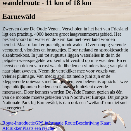
wandelroute - 11 km of 18 km
Earnewâld
Zwerven door De Oude Venen. Verscholen in het hart van Friesland
ligt een prachtig, 4000 hectare groot laagveenmoerasgebied. Het
bestaat vooral uit water en de kern kan niet over land worden
bereikt. Maar u kunt er prachtig ronddwalen. Over sompig verende
veengrond, vlonders en bruggetjes. Door rietland en sprookjesachtig
elzenbroekbos. In juni tot augustus liggen waterlelies in de in de
petgaten weerspiegelde wolkenlucht verstild op u te wachten. En er
heerst een deken van rust waarin libellen en vlinders traag van plant
naar plant zweven. Neem de verrekijker mee voor vogels van
velerlei pluimage. Van medio april tot medio juni zijn er de
klepperende ooievaars met hun jongen; een belevenis op zich. Twee
hoge uitkijkpunten bieden een fantastisch uitzicht over de
moerassen. Door kenners worden De Alde Feanen gezien als één
van de mooiste moerasgebieden van Noordwest Europa. Dit jongste
Nationale Park bij Earnewâld, is dan ook een ‘wetland’ om niet snel
te vergeten!
Route-Introductie
GPS informatie
RouteBeschrijving
Kaart
Afdrukken
Plaats een reactie