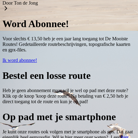
Door Ton de Jong
Word Abonnee!
Voor slechts € 13,50 heb je een jaar lang toegang tot De Mooiste
Routes! Gedetailleerde routebeschrijvingen, topografische kaarten
en gpx-files.
Ik word abonnee!
Bestel een losse route
Heb je geen abonnement maar wil je wel op pad met deze route?
Klik op de knop 'koop deze route'. Na betaling van € 2,50 heb je
direct toegang tot de route en kun je op pad!
Op pad met je smartphone
Je kunt onze routes ook volgen met je smartphone als gps. Dat gaat
eigenlijk heel eenvoudig. Wil je hier meer over weten? Lees
hier