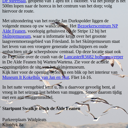
De Meerpaal
, geopend van 1 april tot 1 oktober. Via het pontje is het
500m lopen naar de horeca in het centrum van het dorp; volg
hiervoor de route.
Met uitzondering van het rondje Jan Durkspolder liggen de
volgende musea op uw wandelroute. Het
Bezoekerscentrum NP
Alde Feanen
, voorlopig gehuisvest op de Stripe 12 bij het
Skûtsjemuseum
, waar u informatie krijgt over het grootste
laagveenmoerasgebied van Friesland. In het Skùtsjemuseum staat
het leven van een vroegere generatie zeilschippers en oude
ambachten uit de scheepsbouw centraal. Op deze locatie staat ook
de Expositie over de crash van de
LancasterR5682 bommenwerper
in De Alde Feanen bij Warten/Wartena. Zie voor de actuele
openingstijden de site van het skùtsjemuseum.
Kijk hier voor de openingstijden en een blik op het interieur van
Museum It Kokelhûs van Jan en Sjut
, Fliet 14-16.
In het natte veengebied kunt u, als u daarvoor gevoelig bent, al
vroeg in het seizoen last hebben van muggen. Smeer daarom tijdig
met een anti-muggenmiddel.
Startpunt Swalkje troch de Alde Feanen
Parkeerplaats Wiidpleats
Koaidyk 8a