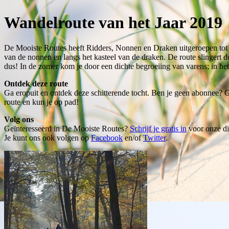
Wandelroute van het Jaar 2019
De Mooiste Routes heeft Ridders, Nonnen en Draken uitgeroepen tot 
van de nonnen en langs het kasteel van de draken. De route slingert 
dus! In de zomer kom je door een dichte begroeiing van varens; in het 
Ontdek deze route
Ga eropuit en ontdek deze schitterende tocht. Ben je geen abonnee? 
route en kun je op pad!
Volg ons
Geïnteresseerd in De Mooiste Routes?
Schrijf je gratis in
voor onze di
Je kunt ons ook volgen op
Facebook
en/of
Twitter
.