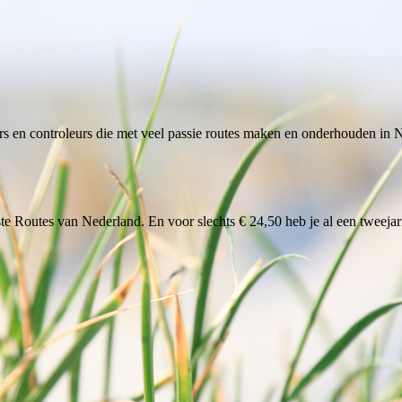
rs en controleurs die met veel passie routes maken en onderhouden i
te Routes van Nederland. En voor slechts € 24,50 heb je al een tweeja