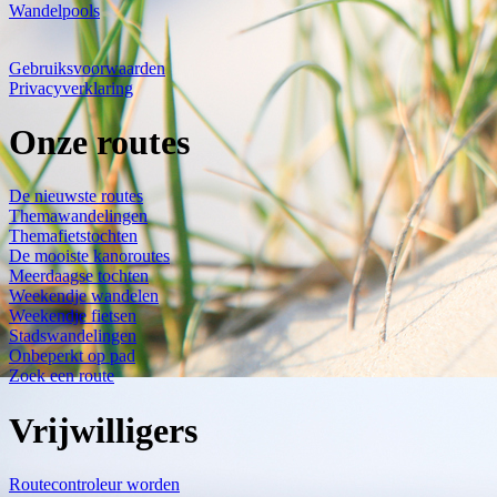
Wandelpools
Gebruiksvoorwaarden
Privacyverklaring
Onze routes
De nieuwste routes
Themawandelingen
Themafietstochten
De mooiste kanoroutes
Meerdaagse tochten
Weekendje wandelen
Weekendje fietsen
Stadswandelingen
Onbeperkt op pad
Zoek een route
Vrijwilligers
Routecontroleur worden