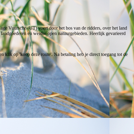
ge Vuursche (UT) voert door het bos van de ridders, over het land
s, landgoederen en weidse open natuurgebieden. Heerlijk gevarieerd
en klik op 'koop deze route'. Na betaling heb je direct toegang tot de