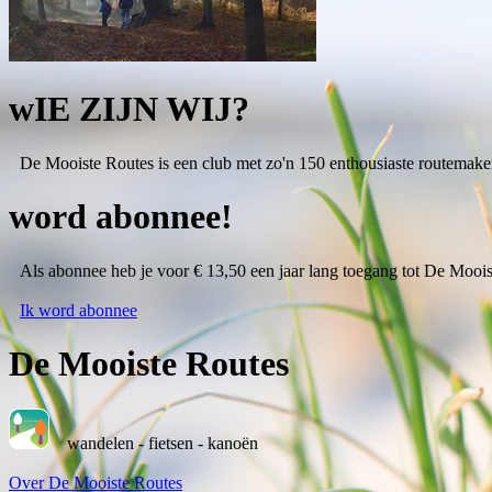
wIE ZIJN WIJ?
De Mooiste Routes is een club met zo'n 150 enthousiaste routemake
word abonnee!
Als abonnee heb je voor € 13,50 een jaar lang toegang tot De Moois
Ik word abonnee
De Mooiste Routes
wandelen - fietsen - kanoën
Over De Mooiste Routes