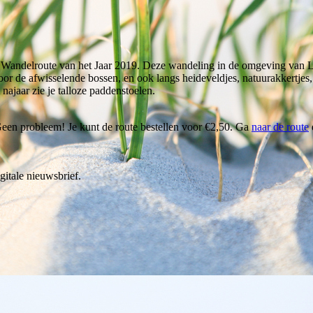
Wandelroute van het Jaar 2019. Deze wandeling in de omgeving van La
door de afwisselende bossen, en ook langs heideveldjes, natuurakkertje
najaar zie je talloze paddenstoelen.
Geen probleem! Je kunt de route bestellen voor €2,50. Ga
naar de route
gitale nieuwsbrief.