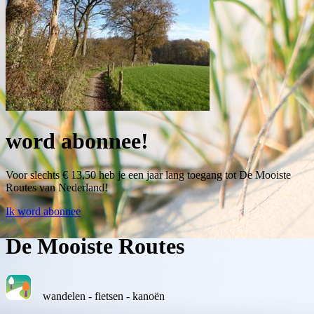
word abonnee!
Voor slechts € 13,50 heb je een jaar lang toegang tot De Mooiste
Routes van Nederland!
Ik word abonnee
De Mooiste Routes
wandelen - fietsen - kanoën