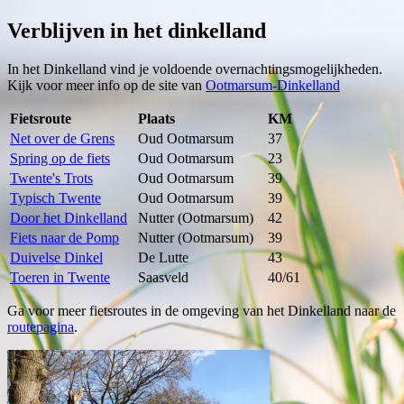
Verblijven in het dinkelland
In het Dinkelland vind je voldoende overnachtingsmogelijkheden.
Kijk voor meer info op de site van
Ootmarsum-Dinkelland
Fietsroute
Plaats
KM
Net over de Grens
Oud Ootmarsum
37
Spring op de fiets
Oud Ootmarsum
23
Twente's Trots
Oud Ootmarsum
39
Typisch Twente
Oud Ootmarsum
39
Door het Dinkelland
Nutter (Ootmarsum)
42
Fiets naar de Pomp
Nutter (Ootmarsum)
39
Duivelse Dinkel
De Lutte
43
Toeren in Twente
Saasveld
40/61
Ga voor meer fietsroutes in de omgeving van het Dinkelland naar de
routepagina
.