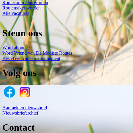
Routecontroleur worden
Routemaker worden
Alle vacatures
Steun ons
Word abonnee
Word Vriend van De Mooiste Routes
Bestel een cadeau-abonnement
Volg ons
Aanmelden nieuwsbrief
Nieuwsbriefarchief
Contact