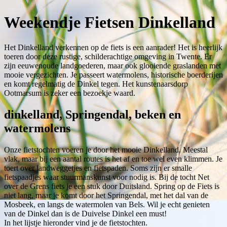
Weekendje Fietsen Dinkelland
Het Dinkelland verkennen op de fiets is een aanrader! Het is heerlijk
toeren door deze rustige, schilderachtige omgeving in Twente. Er
zijn eeuwenoude landgoederen, maar ook glooiende graslanden met
mooie vergezichten. Je passeert watermolens, historische boerderijen
en komt regelmatig de Dinkel tegen. Het kunstenaarsdorp
Ootmarsum is zeker een bezoekje waard.
dinkelland, Springendal, beken en
watermolens
Onze fietstochten voeren je door het mooie Dinkelland. Meestal
vlak, maar bij een aantal routes is het af en toe wel even klimmen. Je
toert over landweggetjes en fietspaden. Soms zijn er smalle
fietspaadjes waar stuurmanskunst voor nodig is. Bij de tocht Net
over de Grens fiets je een stuk door Duitsland. Spring op de Fiets is
niet lang, maar je komt door het Springendal, met het dal van de
Mosbeek, en langs de watermolen van Bels. Wil je echt genieten
van de Dinkel dan is de Duivelse Dinkel een must!
In het lijstje hieronder vind je de fietstochten.