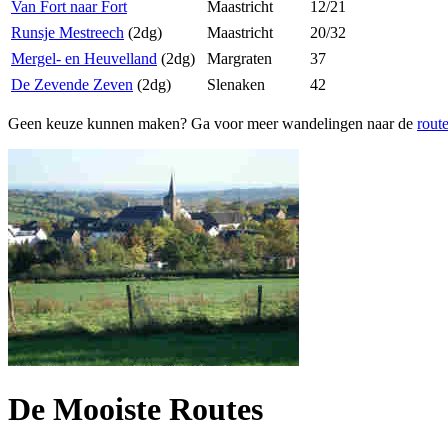
Van Fort naar Fort
Maastricht
12/21
Runsje Mestreech
(2dg)
Maastricht
20/32
Mergel- en Heuvelland
(2dg)
Margraten
37
De Zevende Zeven
(2dg)
Slenaken
42
Geen keuze kunnen maken? Ga voor meer wandelingen naar de
rout
De Mooiste Routes