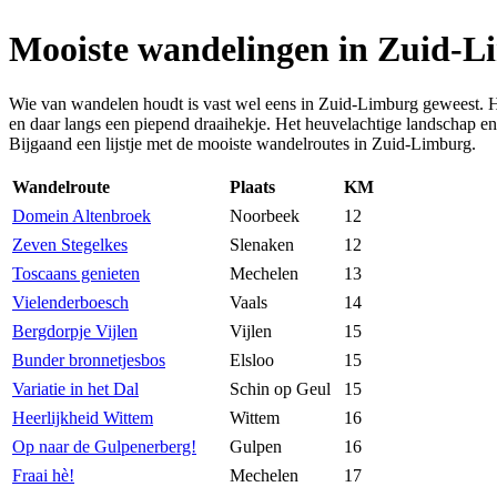
Mooiste wandelingen in Zuid-
Wie van wandelen houdt is vast wel eens in Zuid-Limburg geweest. Het
en daar langs een piepend draaihekje. Het heuvelachtige landschap e
Bijgaand een lijstje met de mooiste wandelroutes in Zuid-Limburg.
Wandelroute
Plaats
KM
Domein Altenbroek
Noorbeek
12
Zeven Stegelkes
Slenaken
12
Toscaans genieten
Mechelen
13
Vielenderboesch
Vaals
14
Bergdorpje Vijlen
Vijlen
15
Bunder bronnetjesbos
Elsloo
15
Variatie in het Dal
Schin op Geul
15
Heerlijkheid Wittem
Wittem
16
Op naar de Gulpenerberg!
Gulpen
16
Fraai hè!
Mechelen
17