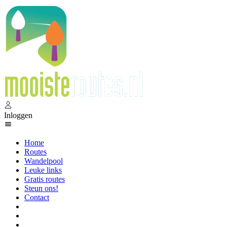
Inloggen
Home
Routes
Wandelpool
Leuke links
Gratis routes
Steun ons!
Contact