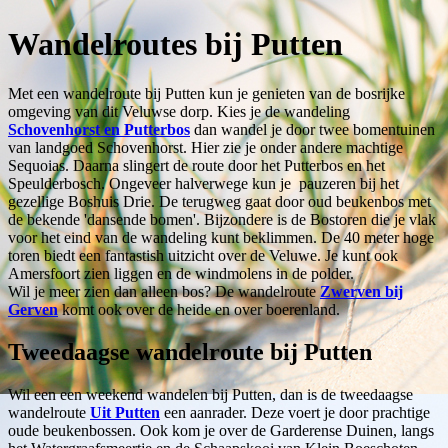
Wandelroutes bij Putten
Met een wandelroute bij Putten kun je genieten van de bosrijke
omgeving van dit Veluwse dorp. Kies je de wandeling
Schovenhorst en Putterbos
dan wandel je door twee bomentuinen
van landgoed Schovenhorst. Hier zie je onder andere machtige
Sequoias. Daarna slingert de route door het Putterbos en het
Speulderbosch. Ongeveer halverwege kun je pauzeren bij het
gezellige Boshuis Drie. De terugweg gaat door oud beukenbos met
de bekende 'dansende bomen'. Bijzondere is de Bostoren die je vlak
voor het eind van de wandeling kunt beklimmen. De 40 meter hoge
toren biedt een fantastish uitzicht over de Veluwe. Je kunt ook
Amersfoort zien liggen en de windmolens in de polder.
Wil je meer zien dan alleen bos? De wandelroute
Zwerven bij
Gerven
komt ook over de heide en over boerenland.
Tweedaagse wandelroute bij Putten
Wil een een weekend wandelen bij Putten, dan is de tweedaagse
wandelroute
Uit Putten
een aanrader. Deze voert je door prachtige
oude beukenbossen. Ook kom je over de Garderense Duinen, langs