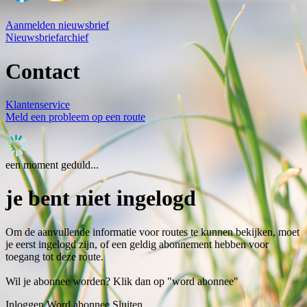
Aanmelden nieuwsbrief
Nieuwsbriefarchief
Contact
Klantenservice
Meld een probleem op een route
een moment geduld...
je bent niet ingelogd
Om de aanvullende informatie voor routes te kunnen bekijken, moet
je eerst ingelogd zijn, of een geldig abonnement hebben voor
toegang tot deze route.
Wil je abonnee worden? Klik dan op "word abonnee"
Inloggen
Word abonnee
Sluiten