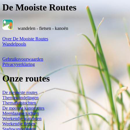
De Mooiste Routes
wandelen - fietsen - kanoën
Over De Mooiste Routes
Wandelpools
Gebruiksvoorwaarden
Privacyverklaring
Onze routes
De nieuwste routes
Themawandelingen
Themafietstochten
De mooiste kanoroutes
Meerdaagse tochten
Weekendje wandelen
Weekendje fietsen
Stadswandelingen