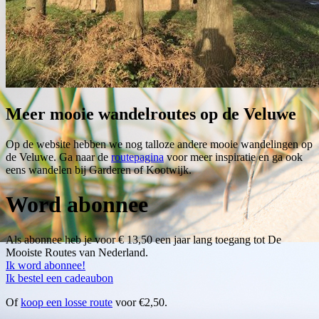
Meer mooie wandelroutes op de Veluwe
Op de website hebben we nog talloze andere mooie wandelingen op
de Veluwe. Ga naar de
routepagina
voor meer inspiratie en ga ook
eens wandelen bij Garderen of Kootwijk.
Word abonnee
Als abonnee heb je voor € 13,50 een jaar lang toegang tot De
Mooiste Routes van Nederland.
Ik word abonnee!
Ik bestel een cadeaubon
Of
koop een losse route
voor €2,50.