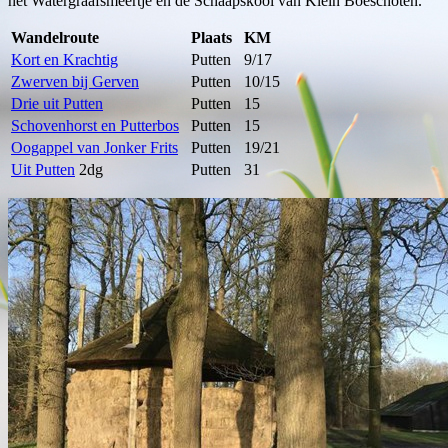
het Watergraafsmeertje en de Schaapskooi van Klein Boeschoten.
Wandelroute
Plaats
KM
Kort en Krachtig
Putten
9/17
Zwerven bij Gerven
Putten
10/15
Drie uit Putten
Putten
15
Schovenhorst en Putterbos
Putten
15
Oogappel van Jonker Frits
Putten
19/21
Uit Putten
2dg
Putten
31