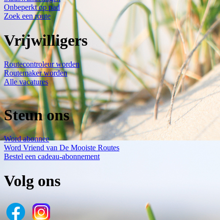
Onbeperkt op pad
Zoek een route
Vrijwilligers
Routecontroleur worden
Routemaker worden
Alle vacatures
Steun ons
Word abonnee
Word Vriend van De Mooiste Routes
Bestel een cadeau-abonnement
Volg ons