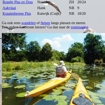
Rondje Plas en Dras
Noorden
ZH
20/24
Aakvlaai
Hank
NB
9
Kraaienbergse Plas
Katwijk (Cuijk)
NB
18/20
Ga ook eens
wandelen
of
fietsen
langs plassen en meren.
Een andere kanoroute kiezen? Ga dan naar de
routepagina
.