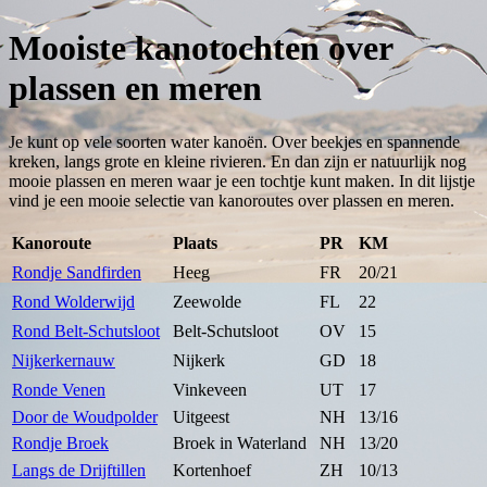
Mooiste kanotochten over
plassen en meren
Je kunt op vele soorten water kanoën. Over beekjes en spannende
kreken, langs grote en kleine rivieren. En dan zijn er natuurlijk nog
mooie plassen en meren waar je een tochtje kunt maken. In dit lijstje
vind je een mooie selectie van kanoroutes over plassen en meren.
Kanoroute
Plaats
PR
KM
Rondje Sandfirden
Heeg
FR
20/21
Rond Wolderwijd
Zeewolde
FL
22
Rond Belt-Schutsloot
Belt-Schutsloot
OV
15
Nijkerkernauw
Nijkerk
GD
18
Ronde Venen
Vinkeveen
UT
17
Door de Woudpolder
Uitgeest
NH
13/16
Rondje Broek
Broek in Waterland
NH
13/20
Langs de Drijftillen
Kortenhoef
ZH
10/13