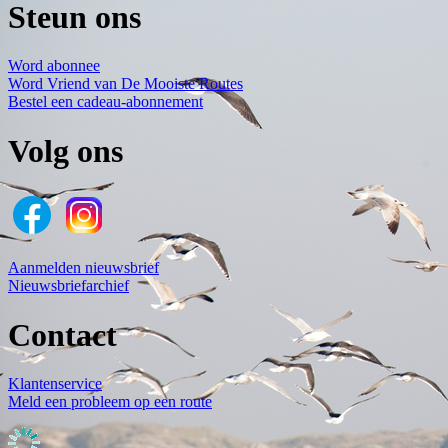
Steun ons
Word abonnee
Word Vriend van De Mooiste Routes
Bestel een cadeau-abonnement
Volg ons
Aanmelden nieuwsbrief
Nieuwsbriefarchief
Contact
Klantenservice
Meld een probleem op een route