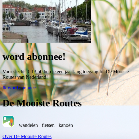
word abonnee!
Voor slechts € 13,50 heb je een jaar lang toegang tot De Mooiste
Routes van Nederland!
Ik word abonnee
De Mooiste Routes
wandelen - fietsen - kanoën
Over De Mooiste Routes