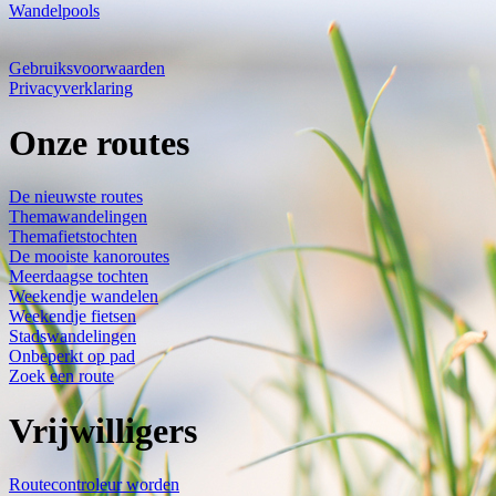
Wandelpools
Gebruiksvoorwaarden
Privacyverklaring
Onze routes
De nieuwste routes
Themawandelingen
Themafietstochten
De mooiste kanoroutes
Meerdaagse tochten
Weekendje wandelen
Weekendje fietsen
Stadswandelingen
Onbeperkt op pad
Zoek een route
Vrijwilligers
Routecontroleur worden