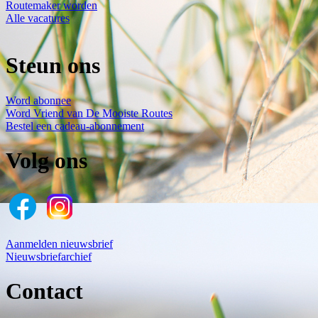
Routemaker worden
Alle vacatures
Steun ons
Word abonnee
Word Vriend van De Mooiste Routes
Bestel een cadeau-abonnement
Volg ons
Aanmelden nieuwsbrief
Nieuwsbriefarchief
Contact