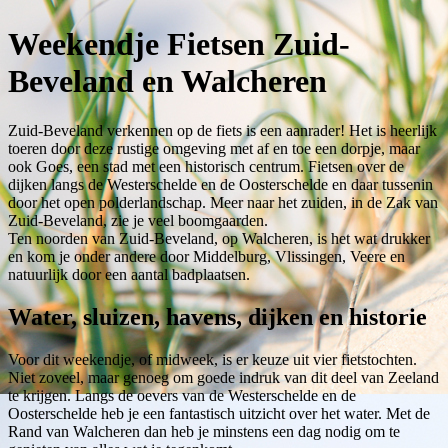
Weekendje Fietsen Zuid-
Beveland en Walcheren
Zuid-Beveland verkennen op de fiets is een aanrader! Het is heerlijk
toeren door deze rustige omgeving met af en toe een dorpje, maar
ook Goes, een stad met een historisch centrum. Fietsen over de
dijken langs de Westerschelde en de Oosterschelde en daar tussenin
door het open polderlandschap. Meer naar het zuiden, in de Zak van
Zuid-Beveland, zie je veel boomgaarden.
Ten noorden van Zuid-Beveland, op Walcheren, is het wat drukker
en kom je onder andere door Middelburg, Vlissingen, Veere en
natuurlijk door een aantal badplaatsen.
Water, sluizen, havens, dijken en historie
Voor dit weekendje, of midweek, is er keuze uit vier fietstochten.
Niet zoveel, maar genoeg om goede indruk van dit deel van Zeeland
te krijgen. Langs de oevers van de Westerschelde en de
Oosterschelde heb je een fantastisch uitzicht over het water. Met de
Rand van Walcheren dan heb je minstens een dag nodig om te