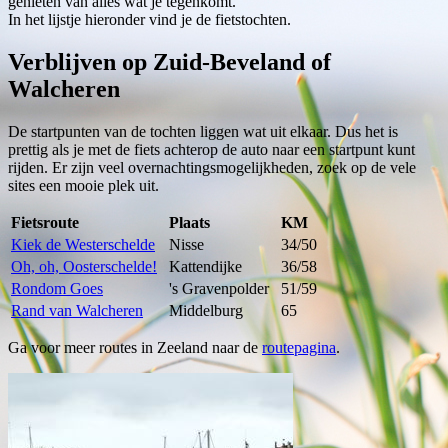
genieten van alles wat je tegenkomt.
In het lijstje hieronder vind je de fietstochten.
Verblijven op Zuid-Beveland of
Walcheren
De startpunten van de tochten liggen wat uit elkaar. Dus het is
prettig als je met de fiets achterop de auto naar een startpunt kunt
rijden. Er zijn veel overnachtingsmogelijkheden, zoek op de vele
sites een mooie plek uit.
Fietsroute
Plaats
KM
Kiek de Westerschelde
Nisse
34/50
Oh, oh, Oosterschelde!
Kattendijke
36/58
Rondom Goes
's Gravenpolder
51/59
Rand van Walcheren
Middelburg
65
Ga voor meer routes in Zeeland naar de
routepagina
.