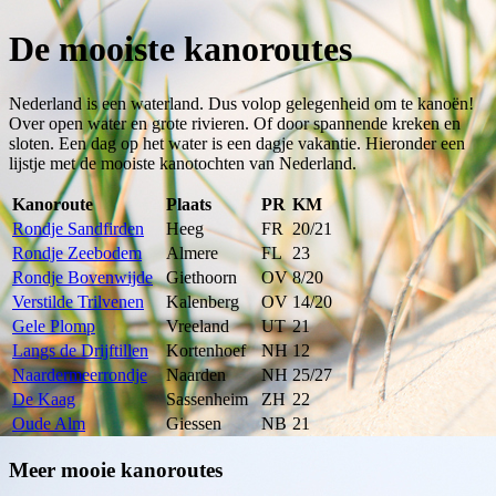
De mooiste kanoroutes
Nederland is een waterland. Dus volop gelegenheid om te kanoën!
Over open water en grote rivieren. Of door spannende kreken en
sloten. Een dag op het water is een dagje vakantie. Hieronder een
lijstje met de mooiste kanotochten van Nederland.
Kanoroute
Plaats
PR
KM
Rondje Sandfirden
Heeg
FR
20/21
Rondje Zeebodem
Almere
FL
23
Rondje Bovenwijde
Giethoorn
OV
8/20
Verstilde Trilvenen
Kalenberg
OV
14/20
Gele Plomp
Vreeland
UT
21
Langs de Drijftillen
Kortenhoef
NH
12
Naardermeerrondje
Naarden
NH
25/27
De Kaag
Sassenheim
ZH
22
Oude Alm
Giessen
NB
21
Meer mooie kanoroutes