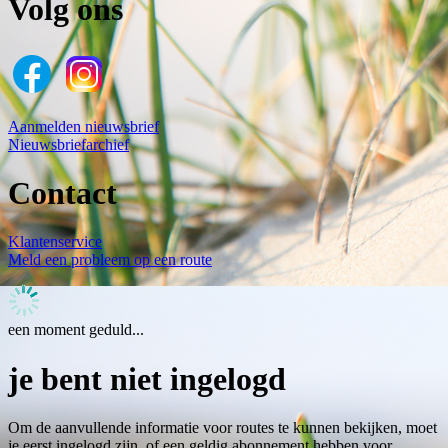
Volg ons
Aanmelden nieuwsbrief
Nieuwsbriefarchief
Contact
Klantenservice
Meld een probleem op een route
een moment geduld...
je bent niet ingelogd
Om de aanvullende informatie voor routes te kunnen bekijken, moet
je eerst ingelogd zijn, of een geldig abonnement hebben voor