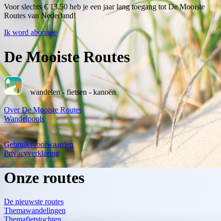
Voor slechts € 13,50 heb je een jaar lang toegang tot De Mooiste
Routes van Nederland!
Ik word abonnee
De Mooiste Routes
wandelen - fietsen - kanoën
Over De Mooiste Routes
Wandelpools
Gebruiksvoorwaarden
Privacyverklaring
Onze routes
De nieuwste routes
Themawandelingen
Themafietstochten