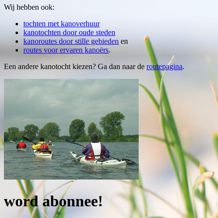
Wij hebben ook:
tochten met kanoverhuur
kanotochten door oude steden
kanoroutes door stille gebieden
en
routes voor ervaren kanoërs
.
Een andere kanotocht kiezen? Ga dan naar de
routepagina
.
word abonnee!