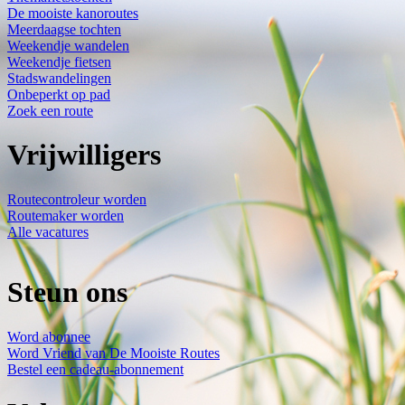
De mooiste kanoroutes
Meerdaagse tochten
Weekendje wandelen
Weekendje fietsen
Stadswandelingen
Onbeperkt op pad
Zoek een route
Vrijwilligers
Routecontroleur worden
Routemaker worden
Alle vacatures
Steun ons
Word abonnee
Word Vriend van De Mooiste Routes
Bestel een cadeau-abonnement