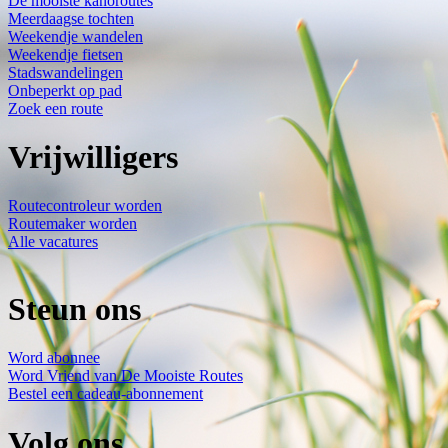
De mooiste kanoroutes
Meerdaagse tochten
Weekendje wandelen
Weekendje fietsen
Stadswandelingen
Onbeperkt op pad
Zoek een route
Vrijwilligers
Routecontroleur worden
Routemaker worden
Alle vacatures
Steun ons
Word abonnee
Word Vriend van De Mooiste Routes
Bestel een cadeau-abonnement
Volg ons