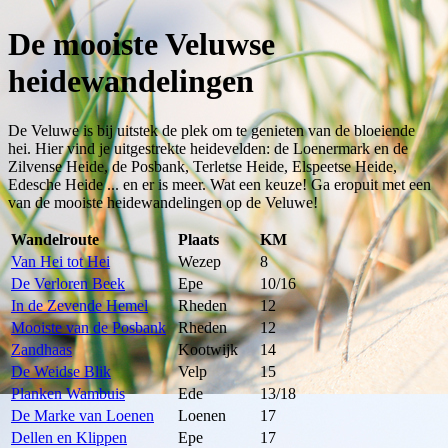
De mooiste Veluwse
heidewandelingen
De Veluwe is bij uitstek de plek om te genieten van de bloeiende
hei. Hier vind je uitgestrekte heidevelden: de Loenermark en de
Zilvense Heide, de Posbank, Terletse Heide, Elspeetse Heide,
Edesche Heide ... en er is meer. Wat een keuze! Ga eropuit met een
van de mooiste heidewandelingen op de Veluwe!
Wandelroute
Plaats
KM
Van Hei tot Hei
Wezep
8
De Verloren Beek
Epe
10/16
In de Zevende Hemel
Rheden
12
Mooiste van de Posbank
Rheden
12
Zandhaas
Kootwijk
14
De Weidse Blik
Velp
15
Planken Wambuis
Ede
13/18
De Marke van Loenen
Loenen
17
Dellen en Klippen
Epe
17