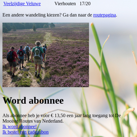
Veelzijdige Veluwe
Vierhouten
17/20
Een andere wandeling kiezen? Ga dan naar de
routepagina
.
Word abonnee
Als abonnee heb je voor € 13,50 een jaar lang toegang tot De
Mooiste Routes van Nederland.
Ik word abonnee!
Ik bestel een cadeaubon