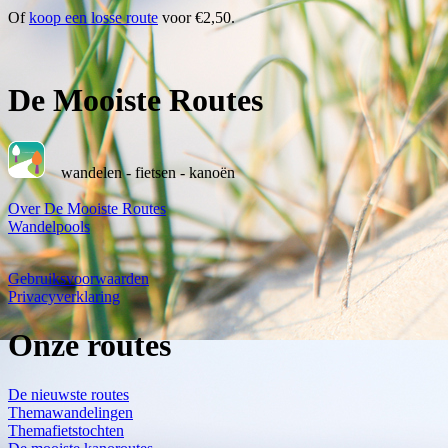
Of
koop een losse route
voor €2,50.
De Mooiste Routes
wandelen - fietsen - kanoën
Over De Mooiste Routes
Wandelpools
Gebruiksvoorwaarden
Privacyverklaring
Onze routes
De nieuwste routes
Themawandelingen
Themafietstochten