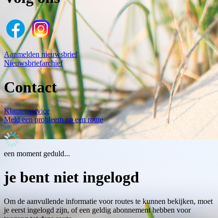
Aanmelden nieuwsbrief
Nieuwsbriefarchief
Contact
Klantenservice
Meld een probleem op een route
een moment geduld...
je bent niet ingelogd
Om de aanvullende informatie voor routes te kunnen bekijken, moet
je eerst ingelogd zijn, of een geldig abonnement hebben voor